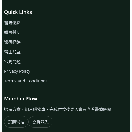
多
醫
Quick Links
療
醫咭優點
機
構
購買醫咭
得
醫療網絡
到
優
醫生加盟
惠。
常見問題
Privacy Policy
Terms and Conditions
Member Flow
選擇方案、加入購物車、完成付款後登入會員查看醫療網絡。
選購醫咭
會員登入