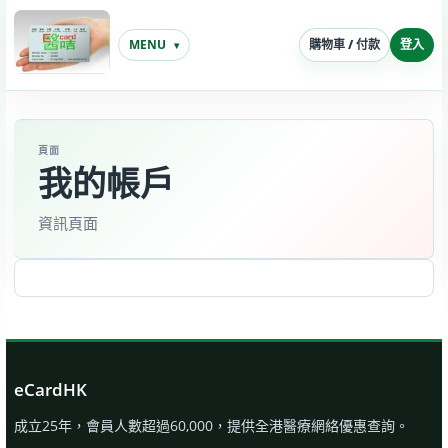
MENU
購物車 / 付款
登入
ECardHK
一
張
咭
頁面
在
我的帳戶
手，
不
資訊頁面
論
年
齡
您
便
可
到
eCardHK
網
絡
成立25年，會員人數超過60,000，提供全港醫療網絡優惠查詢。
眾